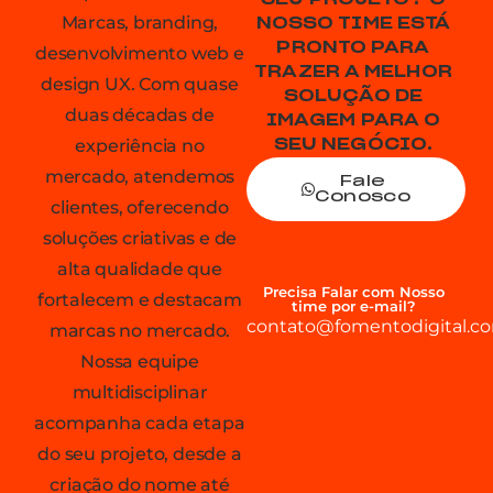
Marcas, branding,
NOSSO TIME ESTÁ
PRONTO PARA
desenvolvimento web e
TRAZER A MELHOR
design UX. Com quase
SOLUÇÃO DE
duas décadas de
IMAGEM PARA O
experiência no
SEU NEGÓCIO.
mercado, atendemos
Fale
Conosco
clientes, oferecendo
soluções criativas e de
alta qualidade que
Precisa Falar com Nosso
fortalecem e destacam
time por e-mail?
contato@fomentodigital.co
marcas no mercado.
Nossa equipe
multidisciplinar
acompanha cada etapa
do seu projeto, desde a
criação do nome até