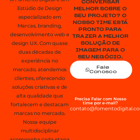
CONVERSAR
Estúdio de Design
MELHOR SOBRE O
SEU PROJETO? O
especializado em
NOSSO TIME ESTÁ
Marcas, branding,
PRONTO PARA
desenvolvimento web e
TRAZER A MELHOR
design UX. Com quase
SOLUÇÃO DE
IMAGEM PARA O
duas décadas de
SEU NEGÓCIO.
experiência no
Fale
mercado, atendemos
Conosco
clientes, oferecendo
soluções criativas e de
alta qualidade que
Precisa Falar com Nosso
time por e-mail?
fortalecem e destacam
contato@fomentodigital.co
marcas no mercado.
Nossa equipe
multidisciplinar
acompanha cada etapa