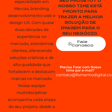
SEU PROJETO? O
especializado em
NOSSO TIME ESTÁ
Marcas, branding,
PRONTO PARA
desenvolvimento web e
TRAZER A MELHOR
design UX. Com quase
SOLUÇÃO DE
IMAGEM PARA O
duas décadas de
SEU NEGÓCIO.
experiência no
Fale
mercado, atendemos
Conosco
clientes, oferecendo
soluções criativas e de
alta qualidade que
Precisa Falar com Nosso
time por e-mail?
fortalecem e destacam
contato@fomentodigital.co
marcas no mercado.
Nossa equipe
multidisciplinar
acompanha cada etapa
do seu projeto, desde a