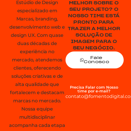
Estúdio de Design
MELHOR SOBRE O
SEU PROJETO? O
especializado em
NOSSO TIME ESTÁ
Marcas, branding,
PRONTO PARA
desenvolvimento web e
TRAZER A MELHOR
design UX. Com quase
SOLUÇÃO DE
IMAGEM PARA O
duas décadas de
SEU NEGÓCIO.
experiência no
Fale
mercado, atendemos
Conosco
clientes, oferecendo
soluções criativas e de
alta qualidade que
Precisa Falar com Nosso
time por e-mail?
fortalecem e destacam
contato@fomentodigital.co
marcas no mercado.
Nossa equipe
multidisciplinar
acompanha cada etapa