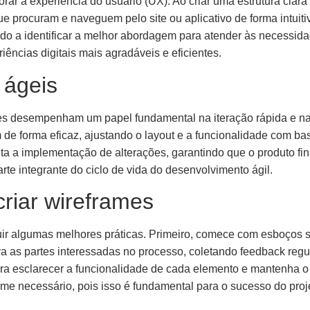
rar a experiência do usuário (UX). Ao criar uma estrutura clara
e procuram e naveguem pelo site ou aplicativo de forma intuiti
ndo a identificar a melhor abordagem para atender às necessid
iências digitais mais agradáveis e eficientes.
 ágeis
mes desempenham um papel fundamental na iteração rápida e n
de forma eficaz, ajustando o layout e a funcionalidade com ba
ilita a implementação de alterações, garantindo que o produto f
te integrante do ciclo de vida do desenvolvimento ágil.
criar wireframes
guir algumas melhores práticas. Primeiro, comece com esboços 
a as partes interessadas no processo, coletando feedback regu
ara esclarecer a funcionalidade de cada elemento e mantenha o 
rme necessário, pois isso é fundamental para o sucesso do proj