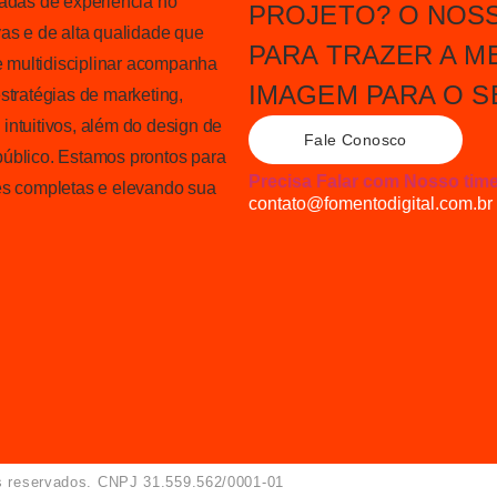
das de experiência no
PROJETO? O NOS
as e de alta qualidade que
PARA TRAZER A M
 multidisciplinar acompanha
IMAGEM PARA O S
stratégias de marketing,
intuitivos, além do design de
Fale Conosco
público. Estamos prontos para
Precisa Falar com Nosso time
es completas e elevando sua
contato@fomentodigital.com.br
os reservados. CNPJ 31.559.562/0001-01