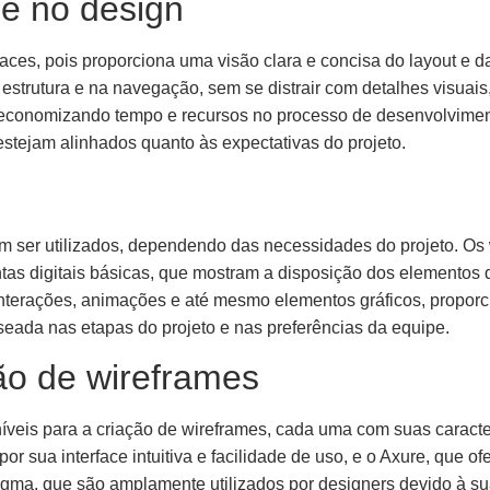
me no design
faces, pois proporciona uma visão clara e concisa do layout e da
estrutura e na navegação, sem se distrair com detalhes visuais,
, economizando tempo e recursos no processo de desenvolvimen
stejam alinhados quanto às expectativas do projeto.
m ser utilizados, dependendo das necessidades do projeto. Os
tas digitais básicas, que mostram a disposição dos elementos d
 interações, animações e até mesmo elementos gráficos, propo
aseada nas etapas do projeto e nas preferências da equipe.
ão de wireframes
íveis para a criação de wireframes, cada uma com suas caracte
r sua interface intuitiva e facilidade de uso, e o Axure, que 
Figma, que são amplamente utilizados por designers devido à s