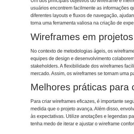
Um dos principais objetivos do wireframe é melho
usuários encontrem facilmente as informações qu
diferentes layouts e fluxos de navegação, ajuda
torna uma ferramenta valiosa na criação de exper
Wireframes em projetos
No contexto de metodologias ágeis, os wirefra
equipes de design e desenvolvimento colaborem 
stakeholders. A flexibilidade dos wireframes fac
mercado. Assim, os wireframes se tornam uma par
Melhores práticas para 
Para criar wireframes eficazes, é importante se
medida que o projeto avança. Além disso, envolv
às expectativas. Utilize anotações e legendas p
tenha medo de iterar e ajustar o wireframe confo