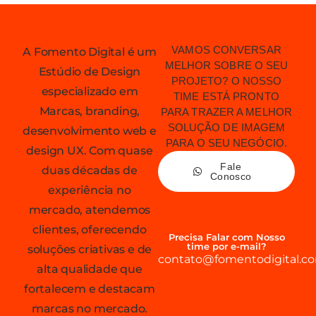
VAMOS CONVERSAR
A Fomento Digital é um
MELHOR SOBRE O SEU
Estúdio de Design
PROJETO? O NOSSO
especializado em
TIME ESTÁ PRONTO
Marcas, branding,
PARA TRAZER A MELHOR
SOLUÇÃO DE IMAGEM
desenvolvimento web e
PARA O SEU NEGÓCIO.
design UX. Com quase
Fale
duas décadas de
Conosco
experiência no
mercado, atendemos
clientes, oferecendo
Precisa Falar com Nosso
time por e-mail?
soluções criativas e de
contato@fomentodigital.co
alta qualidade que
fortalecem e destacam
marcas no mercado.