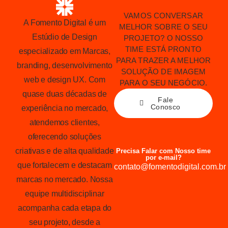
VAMOS CONVERSAR
A Fomento Digital é um
MELHOR SOBRE O SEU
Estúdio de Design
PROJETO? O NOSSO
TIME ESTÁ PRONTO
especializado em Marcas,
PARA TRAZER A MELHOR
branding, desenvolvimento
SOLUÇÃO DE IMAGEM
web e design UX. Com
PARA O SEU NEGÓCIO.
quase duas décadas de
Fale
Conosco
experiência no mercado,
atendemos clientes,
oferecendo soluções
criativas e de alta qualidade
Precisa Falar com Nosso time
por e-mail?
que fortalecem e destacam
contato@fomentodigital.com.br
marcas no mercado. Nossa
equipe multidisciplinar
acompanha cada etapa do
seu projeto, desde a