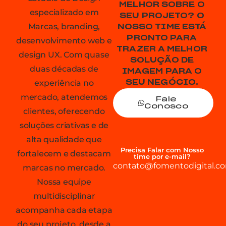
MELHOR SOBRE O
especializado em
SEU PROJETO? O
Marcas, branding,
NOSSO TIME ESTÁ
PRONTO PARA
desenvolvimento web e
TRAZER A MELHOR
design UX. Com quase
SOLUÇÃO DE
duas décadas de
IMAGEM PARA O
experiência no
SEU NEGÓCIO.
mercado, atendemos
Fale
Conosco
clientes, oferecendo
soluções criativas e de
alta qualidade que
Precisa Falar com Nosso
fortalecem e destacam
time por e-mail?
contato@fomentodigital.co
marcas no mercado.
Nossa equipe
multidisciplinar
acompanha cada etapa
do seu projeto, desde a