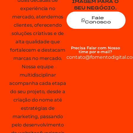
duas décadas de
IMAGEM PARA O
experiência no
SEU NEGÓCIO.
mercado, atendemos
Fale
Conosco
clientes, oferecendo
soluções criativas e de
alta qualidade que
Precisa Falar com Nosso
fortalecem e destacam
time por e-mail?
contato@fomentodigital.co
marcas no mercado.
Nossa equipe
multidisciplinar
acompanha cada etapa
do seu projeto, desde a
criação do nome até
estratégias de
marketing, passando
pelo desenvolvimento