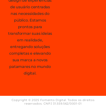
design de experiências
de usuário centradas
nas necessidades do
público. Estamos
prontos para
transformar suas ideias
em realidade,
entregando soluções
completas e elevando
sua marca a novos
patamares no mundo
digital.
Copyright © 2025 Fomento Digital. Todos os direitos
reservados. CNPJ 31.559.562/0001-01