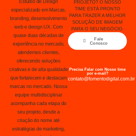
Estúdio de Design
PROJETO? O NOSSO
TIME ESTÁ PRONTO
especializado em Marcas,
PARA TRAZER A MELHOR
branding, desenvolvimento
SOLUÇÃO DE IMAGEM
web e design UX. Com
PARA O SEU NEGÓCIO.
quase duas décadas de
Fale
Conosco
experiência no mercado,
atendemos clientes,
oferecendo soluções
criativas e de alta qualidade
Precisa Falar com Nosso time
por e-mail?
que fortalecem e destacam
contato@fomentodigital.com.br
marcas no mercado. Nossa
equipe multidisciplinar
acompanha cada etapa do
seu projeto, desde a
criação do nome até
estratégias de marketing,