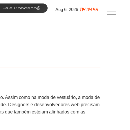
Fale Conosco
04
:
04
:
56
Aug 6, 2026
do. Assim como na moda de vestuário, a moda de
ciedade. Designers e desenvolvedores web precisam
mas que também estejam alinhados com as