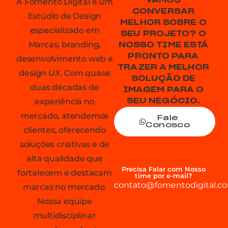
VAMOS
A Fomento Digital é um
CONVERSAR
Estúdio de Design
MELHOR SOBRE O
especializado em
SEU PROJETO? O
Marcas, branding,
NOSSO TIME ESTÁ
PRONTO PARA
desenvolvimento web e
TRAZER A MELHOR
design UX. Com quase
SOLUÇÃO DE
duas décadas de
IMAGEM PARA O
experiência no
SEU NEGÓCIO.
mercado, atendemos
Fale
Conosco
clientes, oferecendo
soluções criativas e de
alta qualidade que
Precisa Falar com Nosso
fortalecem e destacam
time por e-mail?
contato@fomentodigital.co
marcas no mercado.
Nossa equipe
multidisciplinar