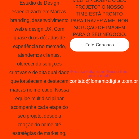
MELHOR SOBRE O SEU
Estúdio de Design
PROJETO? O NOSSO
especializado em Marcas,
TIME ESTÁ PRONTO
branding, desenvolvimento
PARA TRAZER A MELHOR
SOLUÇÃO DE IMAGEM
web e design UX. Com
PARA O SEU NEGÓCIO.
quase duas décadas de
Fale Conosco
experiência no mercado,
atendemos clientes,
oferecendo soluções
Precisa Falar com Nosso time
criativas e de alta qualidade
por e-mail?
que fortalecem e destacam
contato@fomentodigital.com.br
marcas no mercado. Nossa
equipe multidisciplinar
acompanha cada etapa do
seu projeto, desde a
criação do nome até
estratégias de marketing,