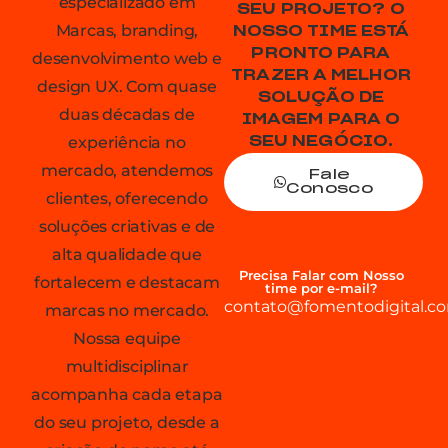
especializado em
SEU PROJETO? O
Marcas, branding,
NOSSO TIME ESTÁ
PRONTO PARA
desenvolvimento web e
TRAZER A MELHOR
design UX. Com quase
SOLUÇÃO DE
duas décadas de
IMAGEM PARA O
experiência no
SEU NEGÓCIO.
mercado, atendemos
Fale
Conosco
clientes, oferecendo
soluções criativas e de
alta qualidade que
Precisa Falar com Nosso
fortalecem e destacam
time por e-mail?
contato@fomentodigital.co
marcas no mercado.
Nossa equipe
multidisciplinar
acompanha cada etapa
do seu projeto, desde a