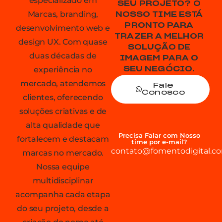
especializado em
SEU PROJETO? O
Marcas, branding,
NOSSO TIME ESTÁ
PRONTO PARA
desenvolvimento web e
TRAZER A MELHOR
design UX. Com quase
SOLUÇÃO DE
duas décadas de
IMAGEM PARA O
experiência no
SEU NEGÓCIO.
mercado, atendemos
Fale
Conosco
clientes, oferecendo
soluções criativas e de
alta qualidade que
Precisa Falar com Nosso
fortalecem e destacam
time por e-mail?
contato@fomentodigital.co
marcas no mercado.
Nossa equipe
multidisciplinar
acompanha cada etapa
do seu projeto, desde a