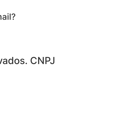
ail?
rvados. CNPJ