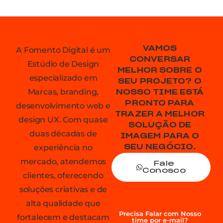
VAMOS
A Fomento Digital é um
CONVERSAR
Estúdio de Design
MELHOR SOBRE O
especializado em
SEU PROJETO? O
Marcas, branding,
NOSSO TIME ESTÁ
PRONTO PARA
desenvolvimento web e
TRAZER A MELHOR
design UX. Com quase
SOLUÇÃO DE
duas décadas de
IMAGEM PARA O
experiência no
SEU NEGÓCIO.
mercado, atendemos
Fale
Conosco
clientes, oferecendo
soluções criativas e de
alta qualidade que
Precisa Falar com Nosso
fortalecem e destacam
time por e-mail?