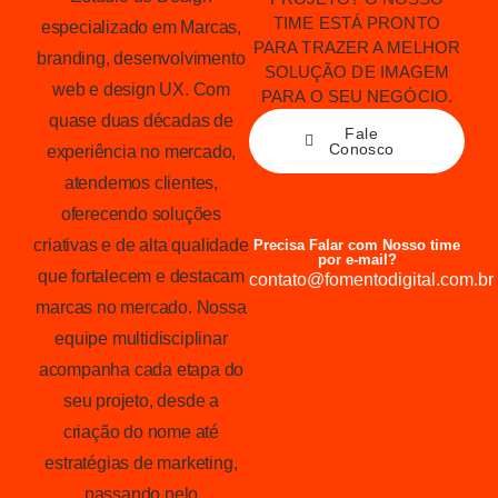
TIME ESTÁ PRONTO
especializado em Marcas,
PARA TRAZER A MELHOR
branding, desenvolvimento
SOLUÇÃO DE IMAGEM
web e design UX. Com
PARA O SEU NEGÓCIO.
quase duas décadas de
Fale
Conosco
experiência no mercado,
atendemos clientes,
oferecendo soluções
criativas e de alta qualidade
Precisa Falar com Nosso time
por e-mail?
que fortalecem e destacam
contato@fomentodigital.com.br
marcas no mercado. Nossa
equipe multidisciplinar
acompanha cada etapa do
seu projeto, desde a
criação do nome até
estratégias de marketing,
passando pelo