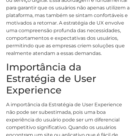
ou serviço digital. Essa abordagem é fundamental
para garantir que os usuários não apenas utilizem a
plataforma, mas também se sintam confortáveis e
motivados a retornar. A estratégia de UX envolve
uma compreensão profunda das necessidades,
comportamentos e expectativas dos usuários,
permitindo que as empresas criem soluções que
realmente atendam a essas demandas.
Importância da
Estratégia de User
Experience
A importância da Estratégia de User Experience
não pode ser subestimada, pois uma boa
experiência do usuário pode ser um diferencial
competitivo significativo. Quando os usuários
encontram um site ou aplicativo que é fácil de