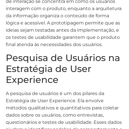
de interação se concentra em como os usuários
interagem com o produto, enquanto a arquitetura
da informação organiza o conteúdo de forma
lógica e acessível. A prototipagem permite que as
ideias sejam testadas antes da implementação, e
os testes de usabilidade garantem que o produto
final atenda às necessidades dos usuários.
Pesquisa de Usuários na
Estratégia de User
Experience
A pesquisa de usuários é um dos pilares da
Estratégia de User Experience. Ela envolve
métodos qualitativos e quantitativos para coletar
dados sobre os usuários, como entrevistas,
questionários e testes de usabilidade. Esses dados