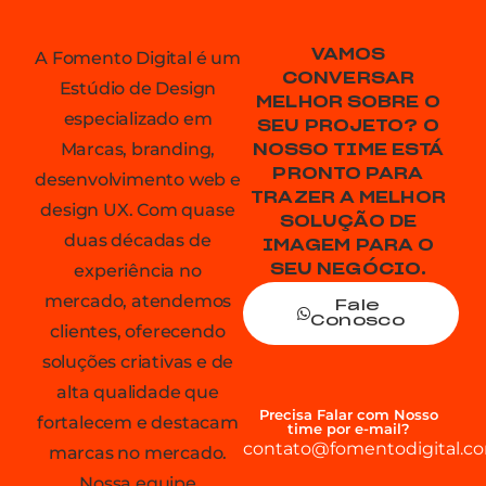
VAMOS
A Fomento Digital é um
CONVERSAR
Estúdio de Design
MELHOR SOBRE O
especializado em
SEU PROJETO? O
Marcas, branding,
NOSSO TIME ESTÁ
PRONTO PARA
desenvolvimento web e
TRAZER A MELHOR
design UX. Com quase
SOLUÇÃO DE
duas décadas de
IMAGEM PARA O
experiência no
SEU NEGÓCIO.
mercado, atendemos
Fale
Conosco
clientes, oferecendo
soluções criativas e de
alta qualidade que
Precisa Falar com Nosso
fortalecem e destacam
time por e-mail?
contato@fomentodigital.co
marcas no mercado.
Nossa equipe