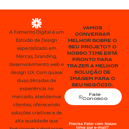
VAMOS
A Fomento Digital é um
CONVERSAR
Estúdio de Design
MELHOR SOBRE O
SEU PROJETO? O
especializado em
NOSSO TIME ESTÁ
Marcas, branding,
PRONTO PARA
desenvolvimento web e
TRAZER A MELHOR
design UX. Com quase
SOLUÇÃO DE
IMAGEM PARA O
duas décadas de
SEU NEGÓCIO.
experiência no
Fale
mercado, atendemos
Conosco
clientes, oferecendo
soluções criativas e de
alta qualidade que
Precisa Falar com Nosso
time por e-mail?
fortalecem e destacam