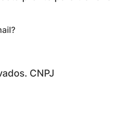
ail?
rvados. CNPJ