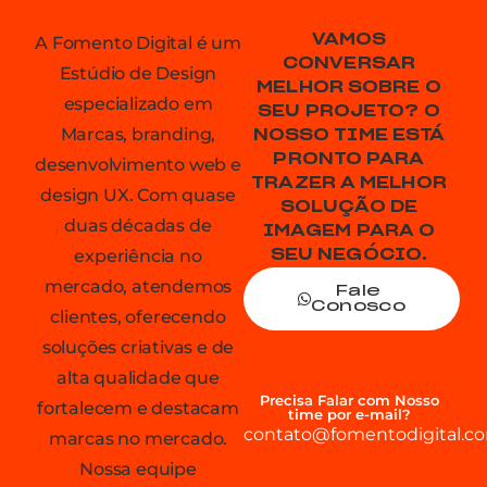
VAMOS
A Fomento Digital é um
CONVERSAR
Estúdio de Design
MELHOR SOBRE O
especializado em
SEU PROJETO? O
Marcas, branding,
NOSSO TIME ESTÁ
PRONTO PARA
desenvolvimento web e
TRAZER A MELHOR
design UX. Com quase
SOLUÇÃO DE
duas décadas de
IMAGEM PARA O
experiência no
SEU NEGÓCIO.
mercado, atendemos
Fale
Conosco
clientes, oferecendo
soluções criativas e de
alta qualidade que
Precisa Falar com Nosso
fortalecem e destacam
time por e-mail?
contato@fomentodigital.co
marcas no mercado.
Nossa equipe