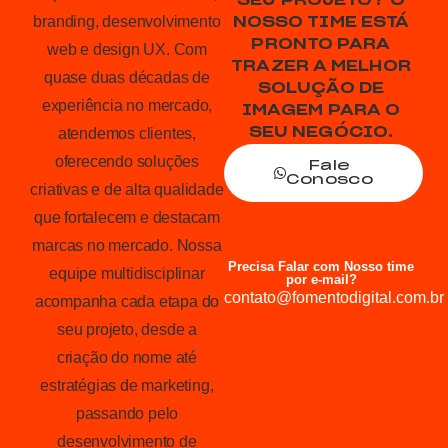
SEU PROJETO? O
branding, desenvolvimento
NOSSO TIME ESTÁ
PRONTO PARA
web e design UX. Com
TRAZER A MELHOR
quase duas décadas de
SOLUÇÃO DE
experiência no mercado,
IMAGEM PARA O
atendemos clientes,
SEU NEGÓCIO.
oferecendo soluções
Fale
Conosco
criativas e de alta qualidade
que fortalecem e destacam
marcas no mercado. Nossa
Precisa Falar com Nosso time
equipe multidisciplinar
por e-mail?
contato@fomentodigital.com.br
acompanha cada etapa do
seu projeto, desde a
criação do nome até
estratégias de marketing,
passando pelo
desenvolvimento de