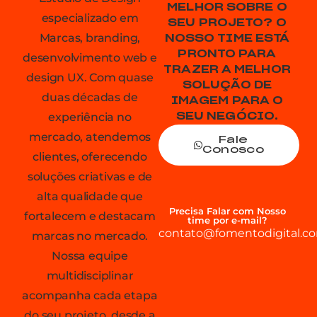
MELHOR SOBRE O
especializado em
SEU PROJETO? O
Marcas, branding,
NOSSO TIME ESTÁ
PRONTO PARA
desenvolvimento web e
TRAZER A MELHOR
design UX. Com quase
SOLUÇÃO DE
duas décadas de
IMAGEM PARA O
experiência no
SEU NEGÓCIO.
mercado, atendemos
Fale
Conosco
clientes, oferecendo
soluções criativas e de
alta qualidade que
Precisa Falar com Nosso
fortalecem e destacam
time por e-mail?
contato@fomentodigital.co
marcas no mercado.
Nossa equipe
multidisciplinar
acompanha cada etapa
do seu projeto, desde a